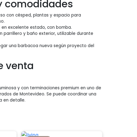
 y comodidades
so con césped, plantas y espacio para
so.
al en excelente estado, con bomba.
 parrillero y baño exterior, utilizable durante
regar una barbacoa nueva según proyecto del
e venta
×
luminosa y con terminaciones premium en uno de
orados de Montevideo. Se puede coordinar una
a en detalle.
Tu carrito está vacío.
Agregá un producto y aparecerá acá
automáticamente.