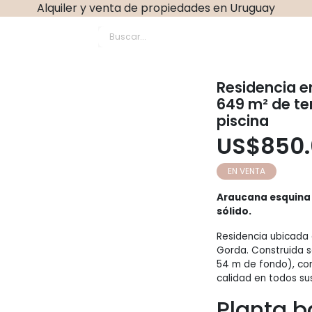
Alquiler y venta de propiedades en Uruguay
dio Propiedades agent
Residencia e
649 m² de te
piscina
US
$
850
EN VENTA
Araucana esquina 
sólido.
Residencia ubicada 
Gorda. Construida s
54 m de fondo), com
calidad en todos su
Planta b