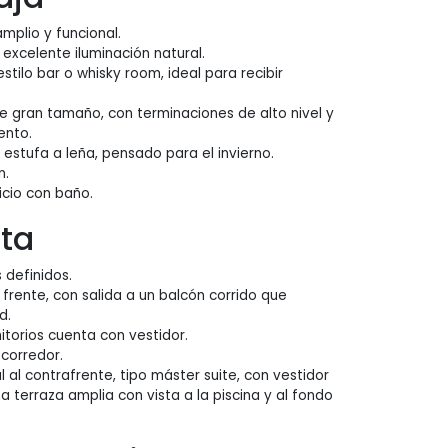
amplio y funcional.
n excelente iluminación natural.
 estilo bar o whisky room, ideal para recibir
 gran tamaño, con terminaciones de alto nivel y
ento.
n estufa a leña, pensado para el invierno.
n.
icio con baño.
lta
 definidos.
l frente, con salida a un balcón corrido que
d.
itorios cuenta con vestidor.
corredor.
al al contrafrente, tipo máster suite, con vestidor
na terraza amplia con vista a la piscina y al fondo