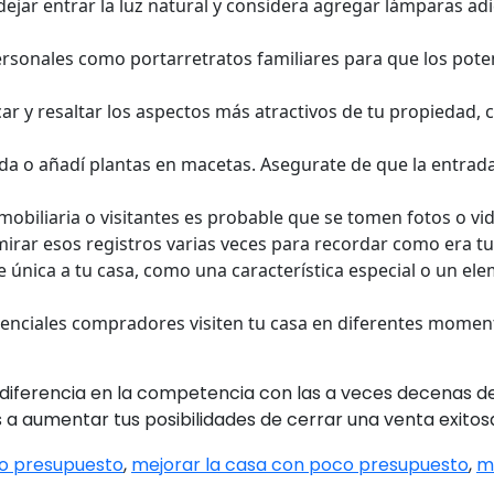
a dejar entrar la luz natural y considera agregar lámparas 
ersonales como portarretratos familiares para que los pot
ficar y resaltar los aspectos más atractivos de tu propieda
rada o añadí plantas en macetas. Asegurate de que la entrad
inmobiliaria o visitantes es probable que se tomen fotos o 
irar esos registros varias veces para recordar como era tu
e única a tu casa, como una característica especial o un ele
otenciales compradores visiten tu casa en diferentes momen
diferencia en la competencia con las a veces decenas de
as a aumentar tus posibilidades de cerrar una venta exitos
co presupuesto
,
mejorar la casa con poco presupuesto
,
m