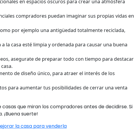
adicionales en espacios oscuros para crear una atmósfera
enciales compradores puedan imaginar sus propias vidas en
d, como por ejemplo una antigüedad totalmente reciclada,
a a la casa esté limpia y ordenada para causar una buena
videos, asegurate de preparar todo con tiempo para destacar
 casa.
mento de diseño único, para atraer el interés de los
×
tos para aumentar tus posibilidades de cerrar una venta
 casas que miran los compradores antes de decidirse. Si
a. ¡Buena suerte!
ejorar la casa para venderla
Tu carrito está vacío.