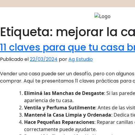
Ir
al
contenido
Agestu
Etiqueta:
mejorar la c
11 claves para que tu casa 
Publicado el
22/03/2024
por
Ag Estudio
Vender una casa puede ser un desafío, pero con algunos
comprar. Aquí te presentamos 11 claves prácticas para qu
Eliminá las Manchas de Desgaste
: Si las pare
apariencia de tu casa.
Ventila y Perfuma Sutilmente
: Antes de las vi
Mantené la Casa Limpia y Ordenada
: Dedica t
Hace Pequeñas Reparaciones
: Reparar canilla
correctamente puede ayudarte.