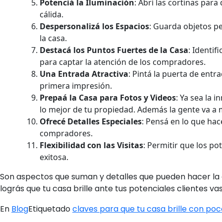
Potenciá la Iluminación
: Abrí las cortinas par
cálida.
Despersonalizá los Espacios
: Guarda objetos p
la casa.
Destacá los Puntos Fuertes de la Casa
: Identi
para captar la atención de los compradores.
Una Entrada Atractiva
: Pintá la puerta de ent
primera impresión.
Prepaá la Casa para Fotos y Videos
: Ya sea la 
lo mejor de tu propiedad. Además la gente va a m
Ofrecé Detalles Especiales
: Pensá en lo que hac
compradores.
Flexibilidad con las Visitas
: Permitir que los p
exitosa.
Son aspectos que suman y detalles que pueden hacer la 
lográs que tu casa brille ante tus potenciales clientes v
En
Blog
Etiquetado
claves para que tu casa brille con po